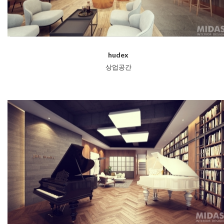
hudex
상업공간