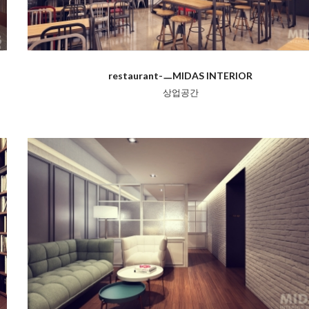
restaurant-ㅡMIDAS INTERIOR
상업공간