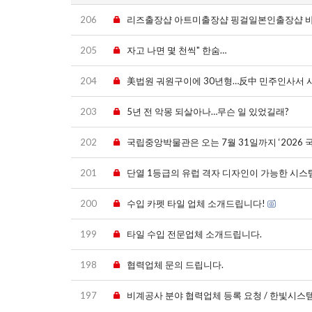
206
리즈출장샵 아트미출장샵 핑걸일본인출장샵 
205
자고 나면 몇 천씩" 한숨…
204
美법원 궈원구이에 30년형…反中 민주인사서 사
203
5년 전 악몽 되살아나…무슨 일 있었길래?
202
국립중앙박물관은 오는 7월 31일까지 ‘2026 국중박 분장
201
단열 1등급의 유럽 격자 디자인이 가능한 시스
200
수입 카펫 타일 업체 소개드립니다!
199
타일 수입 전문업체 소개드립니다.
198
협력업체 문의 드립니다.
197
비계공사 분야 협력업체 등록 요청 / 한빛시스템