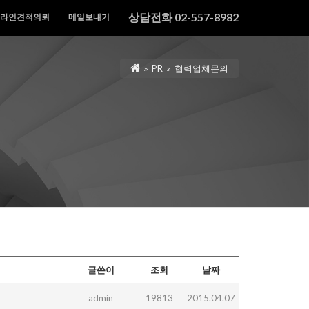
상담전화 02-557-8982
라인견적의뢰
메일보내기
|
|
PR
협력업체문의
글쓴이
조회
날짜
admin
19813
2015.04.07